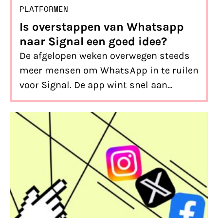
PLATFORMEN
Is overstappen van Whatsapp
naar Signal een goed idee?
De afgelopen weken overwegen steeds
meer mensen om WhatsApp in te ruilen
voor Signal. De app wint snel aan
populariteit en staat bovenaan in veel
downloadlijsten. Maar wat zijn de
belangrijkste verschillen tussen
WhatsApp en Signal? En is overstappen
een verstandige keuze op het gebied
van privacy? We zetten alles op een rij.