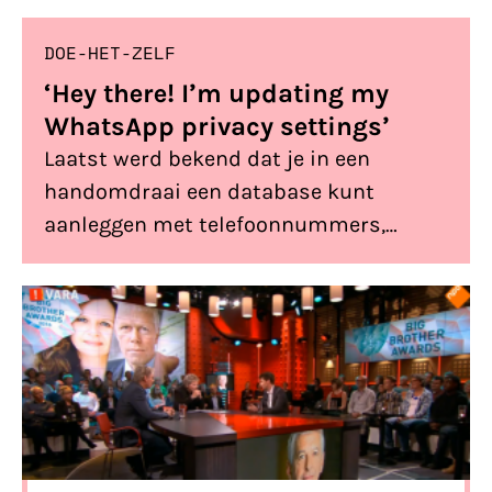
DOE-HET-ZELF
‘Hey there! I’m updating my
WhatsApp privacy settings’
Laatst werd bekend dat je in een
handomdraai een database kunt
aanleggen met telefoonnummers,
profielfoto’s en de bijbehorende status
van bijna alle WhatsApp-gebruikers. En
zo kan je je instellingen aanpassen om
te voorkomen dat jouw profiel op straat
ligt.