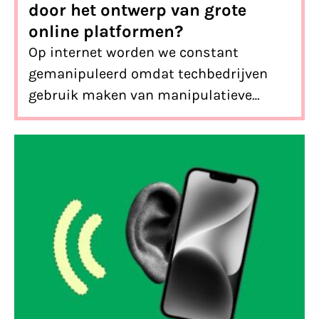
door het ontwerp van grote
online platformen?
Op internet worden we constant
gemanipuleerd omdat techbedrijven
gebruik maken van manipulatieve
designtrucs. We leggen je uit wat
deceptive patterns zijn, waarom ze
slecht zijn en hoe we er weer van af
komen.