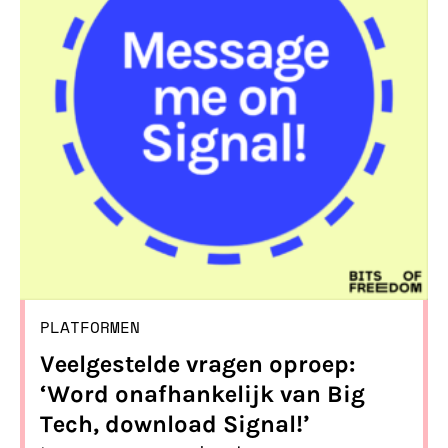
momentum om onafhankelijk te
worden van Big Tech en over te stappen
naar alternatieven. We doen dan ook
allereerst de oproep om over te stappen
van WhatsApp naar Signal.
PLATFORMEN
Veelgestelde vragen oproep:
‘Word onafhankelijk van Big
Tech, download Signal!’