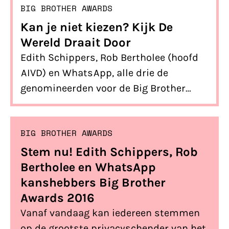
BIG BROTHER AWARDS
Kan je niet kiezen? Kijk De
Wereld Draait Door
Edith Schippers, Rob Bertholee (hoofd
AIVD) en WhatsApp, alle drie de
genomineerden voor de Big Brother
Awards zijn besproken bij De Wereld
Draait Door. Nog niet kunnen kiezen wie
BIG BROTHER AWARDS
jouw favoriet is? Kijk dan de uitzending
terug en breng stem meteen. (En
Stem nu! Edith Schippers, Rob
anders kan je hieronder nog eens de
Bertholee en WhatsApp
korte versies van de nominaties
kanshebbers Big Brother
teruglezen.)
Awards 2016
Vanaf vandaag kan iedereen stemmen
op de grootste privacyschender van het