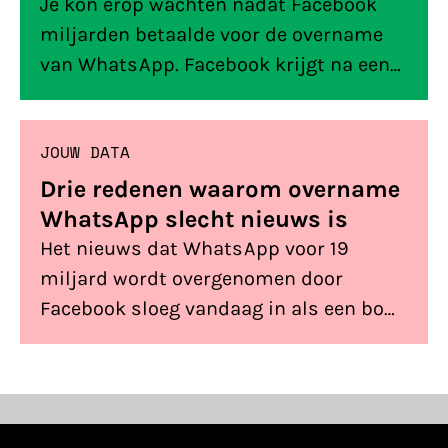
proberen we deze vragen te
Je kon erop wachten nadat Facebook
beantwoorden. Maar vragen hebben we
miljarden betaalde voor de overname
nog steeds
van WhatsApp. Facebook krijgt na een
wijziging van de voorwaarden van de
chatapp nu dan toch toegang tot
JOUW DATA
informatie van haar gebruikers. Maar is
het ook duidelijk om welke informatie
Drie redenen waarom overname
het gaat en hoe bedrijven je straks via
WhatsApp slecht nieuws is
WhatsApp mogen benaderen? Nou nee
Het nieuws dat WhatsApp voor 19
niet echt, daar zijn de voorwaarden
miljard wordt overgenomen door
onduidelijk over.
Facebook sloeg vandaag in als een bom.
Er wordt volop gespeculeerd over
aanpassingen aan de dienst, de
economische aspecten en de privacy
van gebruikers. Het is nog te vroeg om