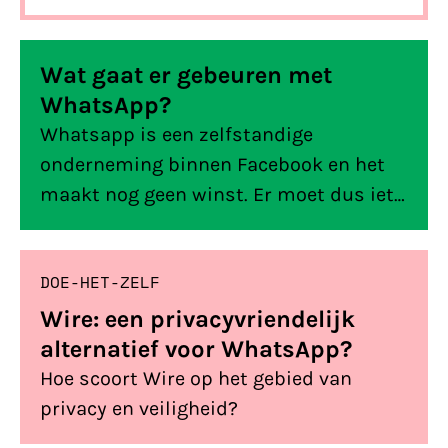
gebruiken, als we over een bericht
sturen spreken. Omdat WhatsApp voor
Wat gaat er gebeuren met
veel mensen één van hun meest
WhatsApp?
gebruikte apps is, krijgen we vaak
vragen als: is WhatsApp slecht voor
Whatsapp is een zelfstandige
mijn privacy? of: Kan WhatsApp
onderneming binnen Facebook en het
meelezen met wat ik naar iemand
maakt nog geen winst. Er moet dus iets
stuur? We leggen het je uit.
veranderen.
DOE-HET-ZELF
Wire: een privacyvriendelijk
alternatief voor WhatsApp?
Hoe scoort Wire op het gebied van
privacy en veiligheid?