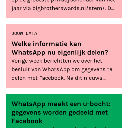
jaar via bigbrotherawards.nl/stem/. De
genomineerden voor de Big Brother
Awards Publieksprijs 2016 zijn: Edith
JOUW DATA
Schippers, Rob Bertholee (hoofd AIVD)
en WhatsApp. Stemmen kan tot en met
Welke informatie kan
13 november. De feestelijke uitreiking
WhatsApp nu eigenlijk delen?
van de Big Brother Awards is op 14
Vorige week berichtten we over het
november in de Stadsschouwburg
besluit van WhatsApp om gegevens te
Amsterdam.
delen met Facebook. Na dit nieuws
ontvingen we veel vragen over welke
informatie er nu eigenlijk gedeeld kan
WhatsApp maakt een u-bocht:
worden en wat de opt-out precies
gegevens worden gedeeld met
betekent. Aan de hand van de nieuwe
Facebook
voorwaarden en de FAQ van WhatsApp