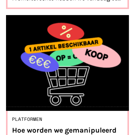
klacht ingediend bij de Europese
Commissie over een mogelijke inbreuk
op de Digital Services Act. We
vermoeden dat advertenties op
LinkedIn gebaseerd kunnen zijn op
gevoelige gegevens, terwijl dat
verboden is.
PLATFORMEN
Hoe worden we gemanipuleerd