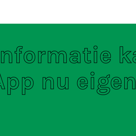
ten
S
informatie k
pp nu eigen