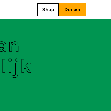
Shop
Doneer
an
lijk