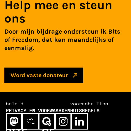
Help mee en steun
ons
Door mijn bijdrage ondersteun ik Bits
of Freedom, dat kan maandelijks of
eenmalig.
Word vaste donateur
beleid
voorschriften
PRIVACY EN VOORWAARDEN
HUISREGELS