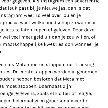
voor gegeven. Als Instagram een advertentie
t leuk past bij je nieuwe jas, dan is dat
nstagram weet zo veel over jou en je
p precies weet welke boodschap ze wanneer
e iets te laten kopen of geloven. Door deze
wel veel meer geld uit dan je zou willen, of
r maatschappelijke kwesties dan wanneer je
n.
ven als Meta moeten stoppen met tracking
nties. De eerste stappen worden al genomen:
houders hebben besloten dat Meta met
es moet stoppen. Daarnaast zijn
elige gegevens, zoals etniciteit of religie,
mogen helemaal geen gepersonaliseerde
gen. Daar zijn we blij mee, maar er is nog