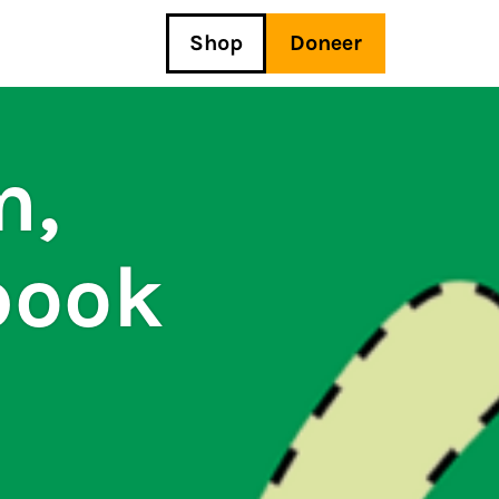
Shop
Doneer
m,
book