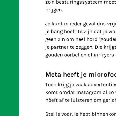
zo'n besturingssysteem moete
krijgen.
Je kunt in ieder geval dus vrij
je bang hoeft te zijn dat je w
geen zin om heel hard "gouden 
je partner te zeggen. Die krij
gouden oorbellen of airfryers
Meta heeft je microfo
Toch krijg je vaak advertentie
komt omdat Instagram al zo ve
hóeft af te luisteren om geric
Stel je voor, je hebt binnenko