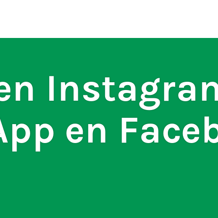
ten
S
en Instagra
pp en Face