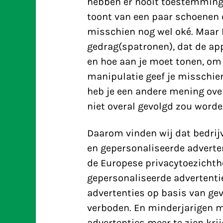
hebben er nooit toestemming 
toont van een paar schoenen da
misschien nog wel oké. Maar I
gedrag(spatronen), dat de ap
en hoe aan je moet tonen, om j
manipulatie geef je misschien 
heb je een andere mening ove
niet overal gevolgd zou worde
Daarom vinden wij dat bedrij
en gepersonaliseerde adverte
de Europese privacytoezicht
gepersonaliseerde advertenti
advertenties op basis van gevo
verboden. En minderjarigen 
advertenties meer te zien krij