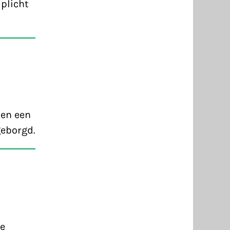
 plicht
len een
geborgd.
ze