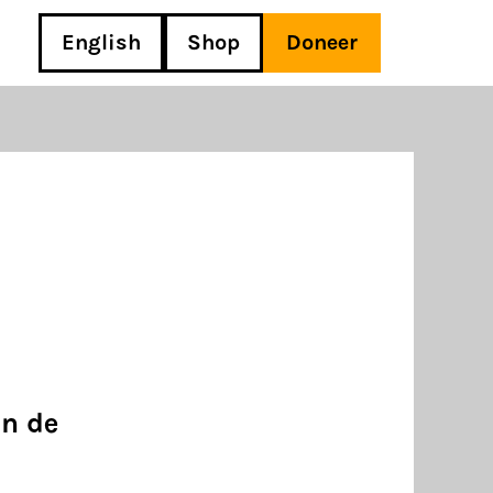
English
Shop
Doneer
an de