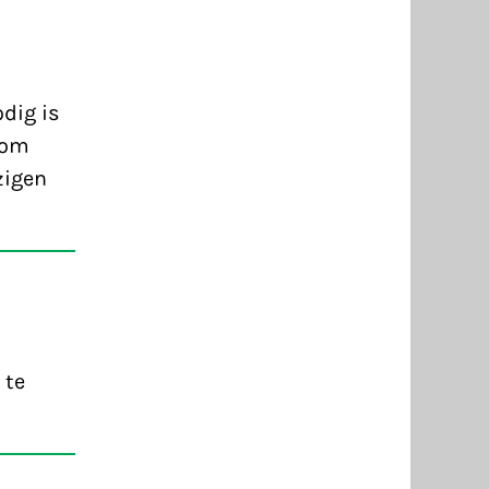
dig is
rom
zigen
 te