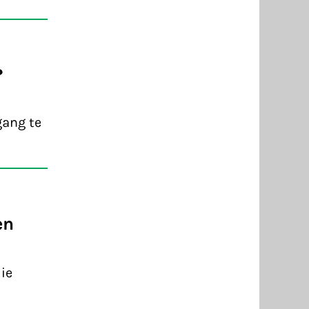
?
gang te
en
ie