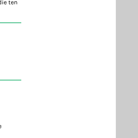
ie ten
.
e