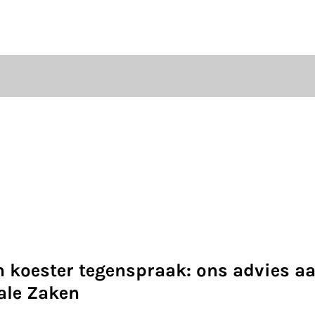
ten
S
n koester tegenspraak: ons advies a
ale Zaken