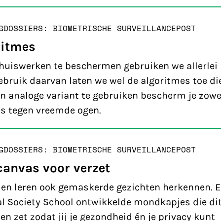
G
DOSSIERS: BIOMETRISCHE SURVEILLANCE
POST
ritmes
thuiswerken te beschermen gebruiken we allerlei
ebruik daarvan laten we wel de algoritmes toe di
n analoge variant te gebruiken bescherm je zowel
ns tegen vreemde ogen.
G
DOSSIERS: BIOMETRISCHE SURVEILLANCE
POST
canvas voor verzet
en leren ook gemaskerde gezichten herkennen. 
al Society School ontwikkelde mondkapjes die di
n zet zodat jij je gezondheid én je privacy kunt