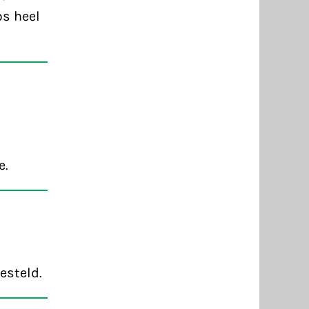
ps heel
e.
esteld.