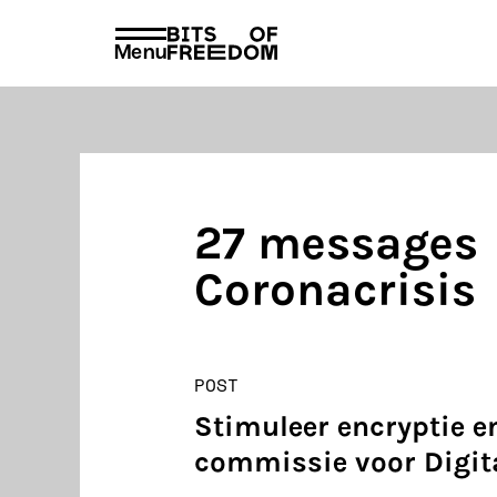
beleid
voorschrif
PRIVACY EN VOORWAARDEN
HUISREGEL
Menu
Search
for:
27 messages
Coronacrisis
POST
Stimuleer encryptie e
commissie voor Digit