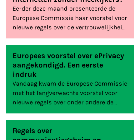
Eerder deze maand presenteerde de
Europese Commissie haar voorstel voor
nieuwe regels over de vertrouwelijkheid
van communicatie op het internet. Dit
vinden wij ervan.
Europees voorstel over ePrivacy
aangekondigd. Een eerste
indruk
Vandaag kwam de Europese Commissie
met het langverwachte voorstel voor
nieuwe regels over onder andere de
vertrouwelijkheid van je communicatie,
(online) tracking en cookies. Een eerder
Regels over
uitgelekte versie van het voorstel was
veelbelovend. Maar na een eerste lezing