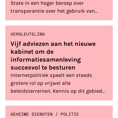
State in een hoger beroep over
transparantie over het gebruik van
spyware door de politie.
VERSLEUTELING
Vijf adviezen aan het nieuwe
kabinet om de
informatiesamenleving
succesvol te besturen
Internetpolitiek speelt een steeds
grotere rol op vrijwel alle
beleidsterreinen. Kennis op dit gebied
is cruciaal om onze
informatiemaatschappij de komende
GEHEIME DIENSTEN
/ 
POLITIE
jaren succesvol te besturen. Bits of