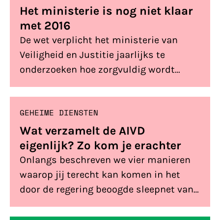
Freedom, Internet Society Nederland,
Het ministerie is nog niet klaar
Kennisland, Netwerk Democratie, Open
met 2016
State Foundation en Waag Society
De wet verplicht het ministerie van
geven daarom in de volgende brief vijf
Veiligheid en Justitie jaarlijks te
adviezen aan het nieuwe kabinet om de
onderzoeken hoe zorgvuldig wordt
informatiesamenleving […]
omgesprongen met de landelijke
database waarin de gegevens van alle
GEHEIME DIENSTEN
telefoon- en internet­gebruikers zijn
opgeslagen. Die audits laten altijd zien
Wat verzamelt de AIVD
dat er wel wat schort.
eigenlijk? Zo kom je erachter
Onlangs beschreven we vier manieren
waarop jij terecht kan komen in het
door de regering beoogde sleepnet van
de geheime diensten. Deze voorbeelden
maken duidelijk dat de communicatie