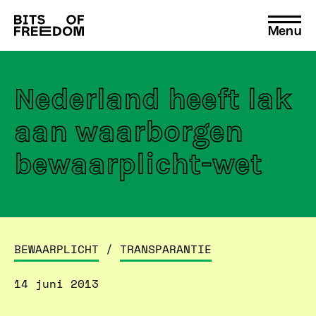
Menu
Search
for:
Nederland heeft lak
aan waarborgen
bewaarplicht-wet
BEWAARPLICHT
/
TRANSPARANTIE
14 juni 2013