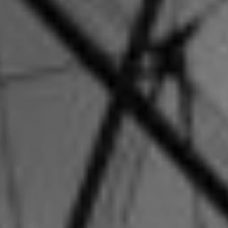
De week van Banksy, stalkerware en
paranoïde door reclame
De week van auteursrecht-
waarschuwingen, Habbo Hotel en
ethische valkuilen
Help mee en steun
ons
Door mijn bijdrage ondersteun ik Bits