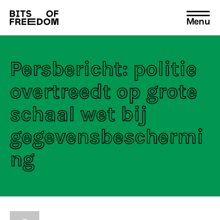
Menu
Search
for:
Persbericht: politie
overtreedt op grote
schaal wet bij
gegevensbeschermi
ng