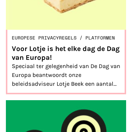
EUROPESE PRIVACYREGELS
/ 
PLATFORMEN
Voor Lotje is het elke dag de Dag
van Europa!
Speciaal ter gelegenheid van De Dag van
Europa beantwoordt onze
beleidsadviseur Lotje Beek een aantal
vragen over de Europese regels die de
allergrootste techbedrijven straks
moeten volgen door de invoering van de
DSA. Regels waar ook jij vrijwel zeker
mee te maken krijgt!