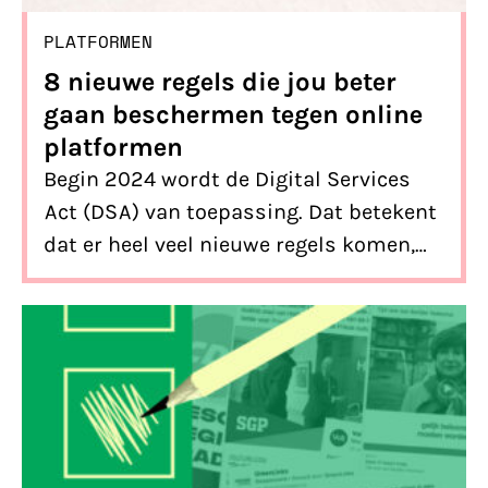
PLATFORMEN
8 nieuwe regels die jou beter
gaan beschermen tegen online
platformen
Begin 2024 wordt de Digital Services
Act (DSA) van toepassing. Dat betekent
dat er heel veel nieuwe regels komen,
die gebruikers van platformen als
Google, Instagram en TikTok ten goede
komen. Wij lazen de uiteindelijke tekst
– die net af is – en zetten 8 regels op
een rijtje die jouw rechten straks beter
gaan beschermen tegen online
platformen.