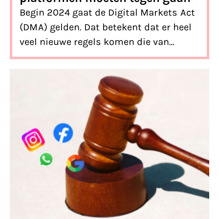
Begin 2024 gaat de Digital Markets Act
(DMA) gelden. Dat betekent dat er heel
veel nieuwe regels komen die van
invloed zijn op ons online
communicatielandschap. De wet moet
de marktmacht van hele grote
platformen, poortwachters, in bedwang
houden. Wij lazen de
uiteindelijke tekst
en zetten 7 regels op een rijtje die
straks ten goede gaan veranderen.