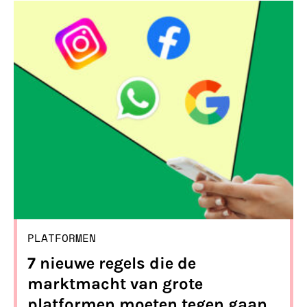
effectieve regels nodig. Het Europees
Parlement heeft haar positie
ingenomen en die positie is een grote
stap vooruit ten opzichte van het
initiële voorstel van de Europese
Commissie.
PLATFORMEN
7 nieuwe regels die de
marktmacht van grote
platformen moeten tegen gaan