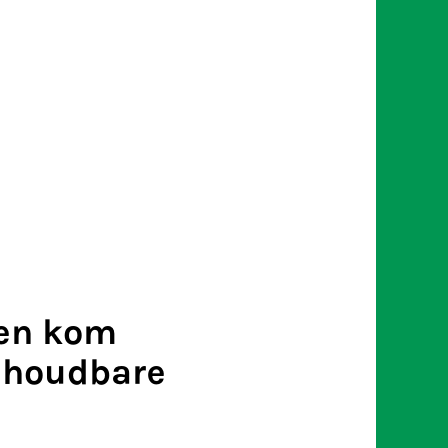
 en kom
h houdbare