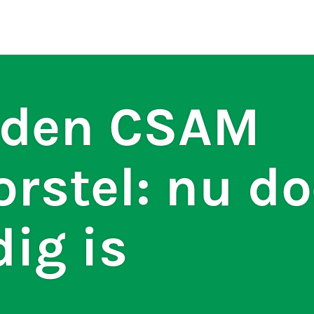
ten
S
eden CSAM
rstel: nu d
ig is