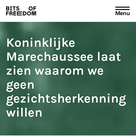
Menu
Search
for:
Koninklijke
Marechaussee laat
zien waarom we
geen
gezichtsherkenning
willen