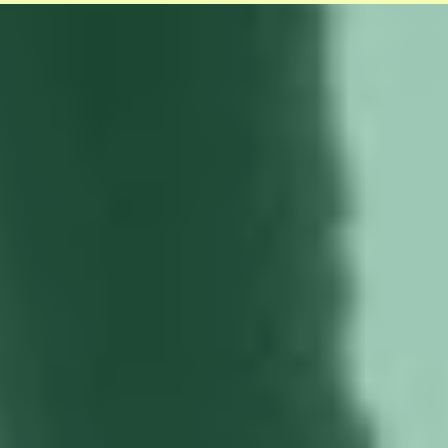
Rondetafel Europees Parlement: laat
de Commissie kinderen in de steek?
Hoe wordt jouw organisatie minder
afhankelijk van Big Tech?
Help mee en steun
ons
Door mijn bijdrage ondersteun ik Bits