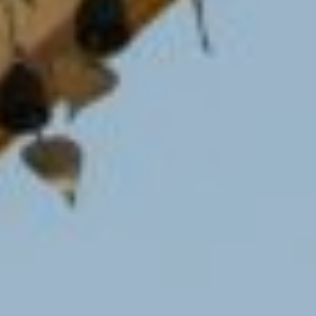
Myth busters: Nederland heeft erg
goed toezicht op de geheime
diensten
Help mee en steun
ons
Door mijn bijdrage ondersteun ik Bits
of Freedom, dat kan maandelijks of
eenmalig.
Word vaste donateur