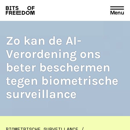
Menu
Search
for:
Zo kan de AI-
Verordening ons
beter beschermen
tegen biometrische
surveillance
BIOMETRISCHE SURVEILLANCE
/