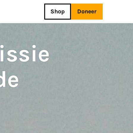
Shop
Doneer
ssie
de