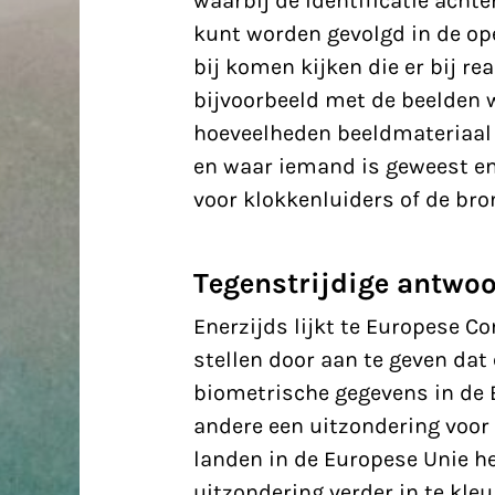
waarbij de identificatie acht
kunt worden gevolgd in de ope
bij komen kijken die er bij re
bijvoorbeeld met de beelden w
hoeveelheden beeldmateriaal
en waar iemand is geweest en
voor klokkenluiders of de br
Tegenstrijdige antwo
Enerzijds lijkt te Europese C
stellen door aan te geven dat 
biometrische gegevens in de 
andere een uitzondering voo
landen in de Europese Unie 
uitzondering verder in te kle