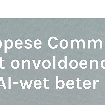
ten
S
opese Commi
pt onvoldoen
AI-wet beter