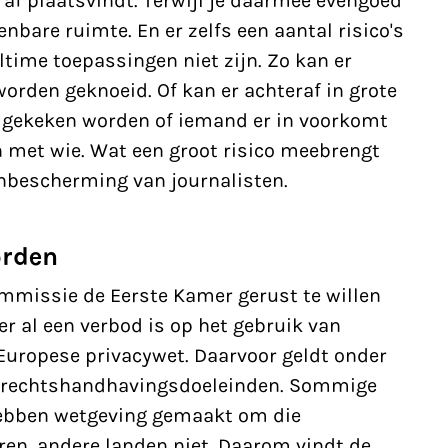
eraf plaatsvindt. Terwijl je daarmee evengoed
nbare ruimte. En er zelfs een aantal
risico's
altime toepassingen niet zijn. Zo kan er
orden geknoeid. Of kan er achteraf in grote
 gekeken worden of iemand er in voorkomt
 met wie. Wat een groot risico meebrengt
onbescherming van journalisten.
orden
ommissie de Eerste Kamer gerust te willen
er al een verbod is op het gebruik van
Europese privacywet. Daarvoor geldt onder
r rechtshandhavingsdoeleinden. Sommige
hebben wetgeving gemaakt om die
uren, andere landen niet. Daarom vindt de