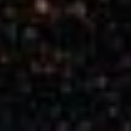
ons
Door mijn bijdrage ondersteun ik Bits
of Freedom, dat kan maandelijks of
eenmalig.
Word vaste donateur
beleid
voorschriften
PRIVACY EN VOORWAARDEN
HUISREGELS