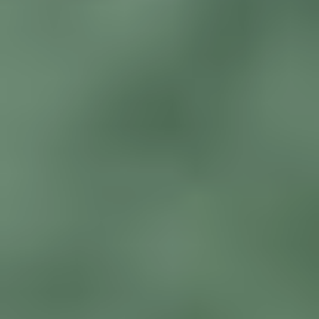
Bie’s “De Nationale Privacytest”
De week van koeien met VR, een
camera op de Dam, en de politie als
veelpleger
Help mee en steun
ons
Door mijn bijdrage ondersteun ik Bits
of Freedom, dat kan maandelijks of
eenmalig.