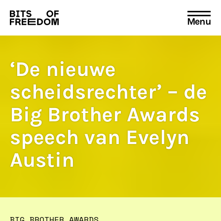
Menu
Search
for:
‘De nieuwe
scheidsrechter’ – de
Big Brother Awards
speech van Evelyn
Austin
BIG BROTHER AWARDS