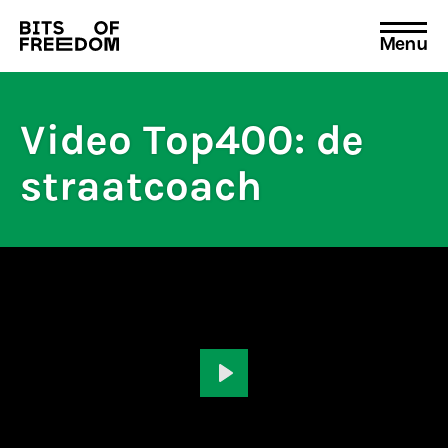
Menu
Search
for:
Video Top400: de
straatcoach
Play