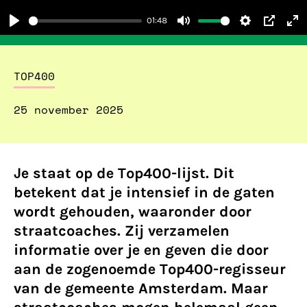
01:48
Play
Mute
Settings
PIP
En
fu
TOP400
25 november 2025
Je staat op de Top400-lijst. Dit
betekent dat je intensief in de gaten
wordt gehouden, waaronder door
straatcoaches. Zij verzamelen
informatie over je en geven die door
aan de zogenoemde Top400-regisseur
van de gemeente Amsterdam. Maar