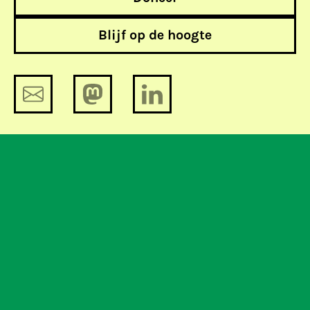
Blijf op de hoogte
Video Top400: vader belt
Video: verandert de overheid van
beruchte regelbreker naar