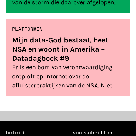
van de storm die daarover afgelopen
vrijdag is opgewaaid, stelde Kamerlid
Van Raak (SP) kritische Kamervragen
PLATFORMEN
over de heimelijke voorbereidingen van
een massale internettap die in
Mijn data-God bestaat, heet
Nederland in volle gang zijn en
NSA en woont in Amerika –
waarover het – tot nu toe – akelig stil is
Datadagboek #9
gebleven.
Er is een bom van verontwaardiging
ontploft op internet over de
afluisterpraktijken van de NSA. Niet
alleen klanten van telecomprovider
Verizon blijken consequent bespioneerd
te worden, maar eigenlijk iedereen die
Google, Facebook, Microsoft, Apple,
Yahoo en Skype gebruikt. En dat is dus…
beleid
voorschriften