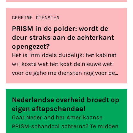
besteden. Is deze toezegging echt wat
waard of blijft het bij een papieren
GEHEIME DIENSTEN
belofte?
PRISM in de polder: wordt de
deur straks aan de achterkant
opengezet?
Het is inmiddels duidelijk: het kabinet
wil koste wat het kost de nieuwe wet
voor de geheime diensten nog voor de
verkiezingen van 15 maart erdoorheen
drukken. Er is ontzettend veel kritiek op
Nederlandse overheid broedt op
het voorstel. Dat is met de invoering
eigen aftapschandaal
van een sleepnet ook niet zo
verwonderlijk. Toch is er nog een
Gaat Nederland het Amerikaanse
belangrijk onderdeel van […]
PRISM-schandaal achterna? Te midden