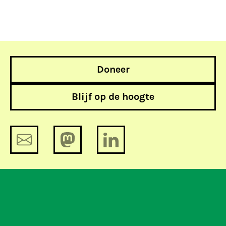
Doneer
Blijf op de hoogte
De term sleepwet blijkt wel degelijk
accuraat, en de bevoegdheid weinig