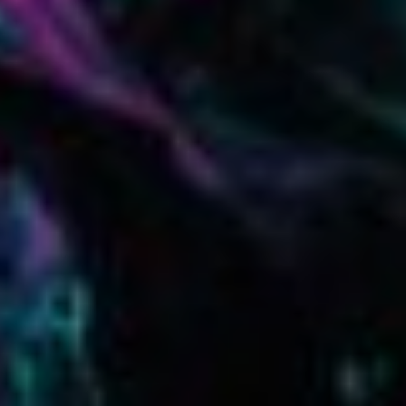
Nieuwe “tijdelijke” Cyberwet geeft
geheime diensten ruim baan
De Nederlandse Politie verrast Bits of
Freedom opnieuw met een gulle
bijdrage!
Help mee en steun
ons