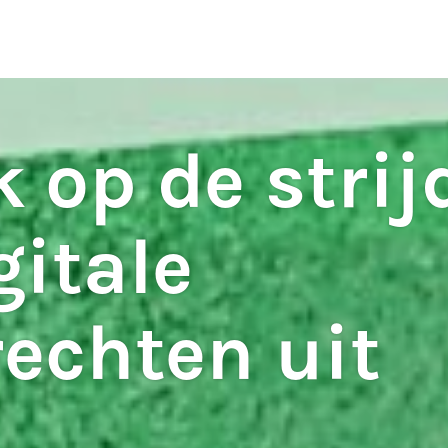
ten
S
k op de strij
gitale
echten uit