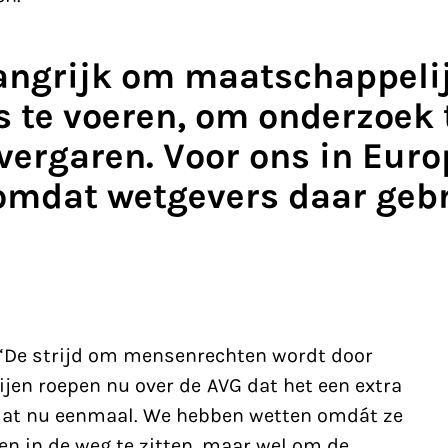
langrijk om maatschappeli
s te voeren, om onderzoek 
vergaren. Voor ons in Euro
 omdat wetgevers daar geb
“De strijd om
mensenrechten
wordt door
ijen roepen nu over de AVG dat het een extra
 dat nu eenmaal. We hebben wetten omdát ze
n in de weg te zitten, maar wel om de