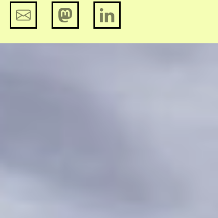
Strijd net als Zaïre voor
internetvrijheid
Wat we nodig hebben is regulering
van de markt, niet van onze
communicatie