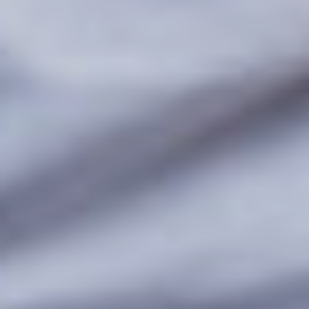
Help mee en steun
ons
Door mijn bijdrage ondersteun ik Bits
of Freedom, dat kan maandelijks of
eenmalig.
Word vaste donateur
beleid
voorschriften
PRIVACY EN VOORWAARDEN
HUISREGELS