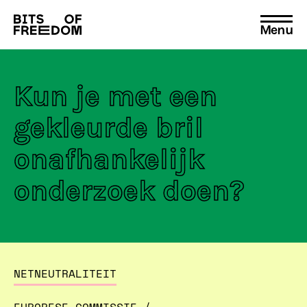
Menu
Search
for:
Kun je met een
gekleurde bril
onafhankelijk
onderzoek doen?
NETNEUTRALITEIT