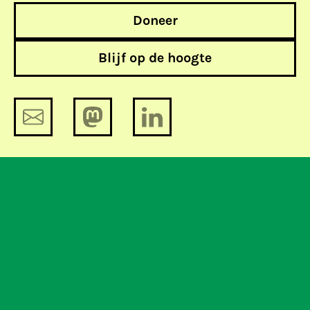
Doneer
Blijf op de hoogte
Consumenten beschermen door
informatie te censureren
De week van Fortnitemalware, zielige