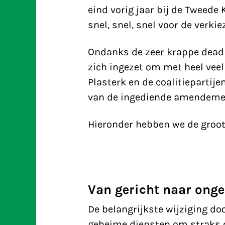
eind vorig jaar bij de Tweed
snel, snel, snel voor de verki
Ondanks de zeer krappe deadl
zich ingezet om met heel vee
Plasterk en de coalitiepartije
van de ingediende amendement
Hieronder hebben we de groots
Van gericht naar onge
De belangrijkste wijziging do
geheime diensten om straks o