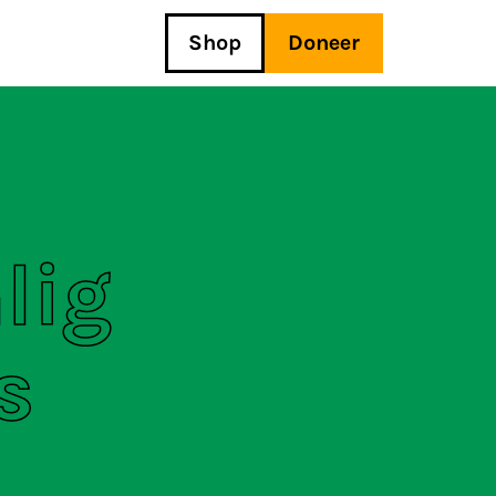
Shop
Doneer
lig
s