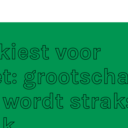
ten
S
kiest voor
t: grootscha
 wordt strak
jk