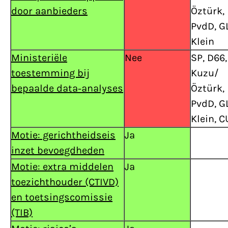
door aanbieders
Öztürk,
PvdD, GL
Klein
Ministeriële
Nee
SP, D66,
toestemming bij
Kuzu/
bepaalde data-analyses
Öztürk,
PvdD, GL
Klein, C
Motie: gerichtheidseis
Ja
inzet bevoegdheden
Motie: extra middelen
Ja
toezichthouder (CTIVD)
en toetsingscomissie
(TIB)