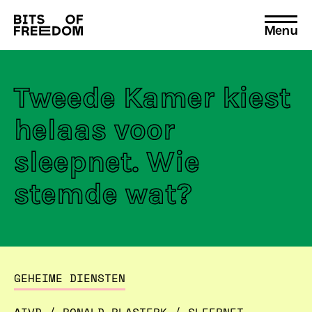
Menu
Search
for:
Tweede Kamer kiest
helaas voor
sleepnet. Wie
stemde wat?
GEHEIME DIENSTEN