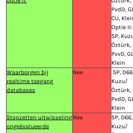
optie II.
Öztürk,
PvdD, GL
CU, Klei
Optie II:
SP, Kuz
Öztürk,
PvvD, GL
Klein
Waarborgen bij
Nee
SP, D66
realtime toegang
Kuzu/
databases
Öztürk,
PvdD, GL
Klein
Stopzetten uitwisseling
Nee
SP, D66,
ongeëvalueerde
Kuzu/