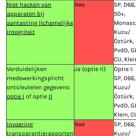
Niet hacken van
Nee
SP, D66,
apparaten bij
50+,
aantasting lichamelijke
Monasc
integriteit
Kuzu/
Öztürk,
PvdD, GL
CU, Klei
Verduidelijken
Ja (optie II)
Optie I:
medewerkingsplicht
SP, D66,
ontsleutelen gegevens:
Kuzu/
optie I
of optie
II
Öztürk,
PvdD, GL
Klein, C
Invoering
Nee
SP, D66,
transparantierapporten
Kuzu/