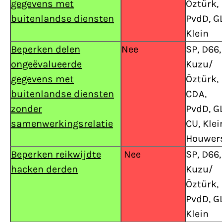
gegevens met
Öztürk,
buitenlandse diensten
PvdD, GL
Klein
Beperken delen
Nee
SP, D66,
ongeëvalueerde
Kuzu/
gegevens met
Öztürk,
buitenlandse diensten
CDA,
zonder
PvdD, GL
samenwerkingsrelatie
CU, Klei
Houwer
Beperken reikwijdte
Nee
SP, D66,
hacken derden
Kuzu/
Öztürk,
PvdD, GL
Klein