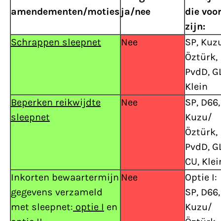
amendementen/moties
ja/nee
die voo
zijn:
Schrappen sleepnet
Nee
SP, Kuz
Öztürk,
PvdD, GL
Klein
Beperken reikwijdte
Nee
SP, D66,
sleepnet
Kuzu/
Öztürk,
PvdD, GL
CU, Klei
Inkorten bewaartermijn
Nee
Optie I:
gegevens verzameld
SP, D66,
met sleepnet:
optie I
en
Kuzu/