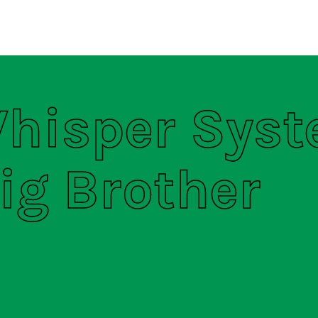
ten
S
hisper Sys
ig Brother
s