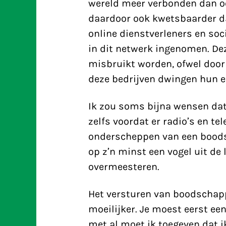
wereld meer verbonden dan oo
daardoor ook kwetsbaarder da
online dienstverleners en so
in dit netwerk ingenomen. De
misbruikt worden, ofwel door 
deze bedrijven dwingen hun ei
Ik zou soms bijna wensen dat 
zelfs voordat er radio’s en te
onderscheppen van een bood
op z’n minst een vogel uit de 
overmeesteren.
Het versturen van boodschapp
moeilijker. Je moest eerst een
met al moet ik toegeven dat ik