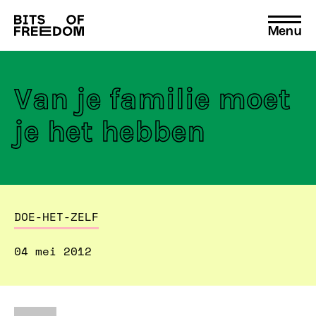
Menu
Search
for:
Van je familie moet
je het hebben
DOE-HET-ZELF
04 mei 2012