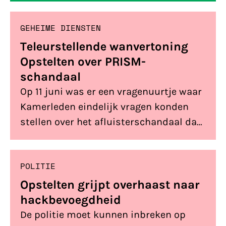
van onverdachte burgers en een grote
GEHEIME DIENSTEN
schadepost voor providers. Dat is maar
op één manier recht te zetten: de wet
Teleurstellende wanvertoning
moet helemaal teruggedraaid worden.
Opstelten over PRISM-
schandaal
Op 11 juni was er een vragenuurtje waar
Kamerleden eindelijk vragen konden
stellen over het afluisterschandaal dat
de afgelopen dagen het nieuws
beheerst. Er waren heel wat vragen en
POLITIE
het beloofde spannend te worden. Maar
Opstelten gaf geen énkel inhoudelijk
Opstelten grijpt overhaast naar
antwoord. Sterker nog: hij verdedigde
hackbevoegdheid
PRISM.
De politie moet kunnen inbreken op