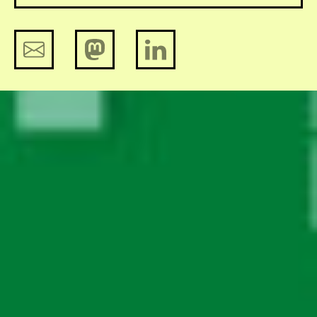
Big Brother Awards 2022: De
genomineerden in de spotlights
Breken we de macht van Big Tech?