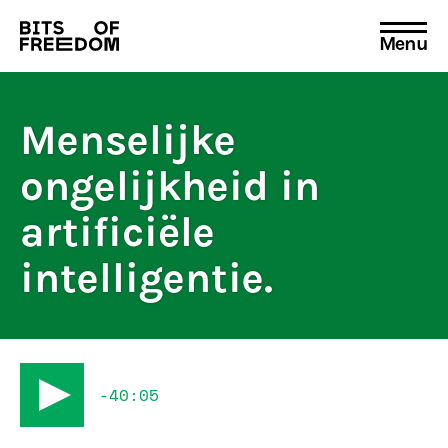
Menu
Search
for:
Menselijke
ongelijkheid in
artificiële
intelligentie.
-40:05