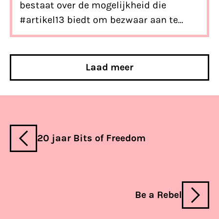
bestaat over de mogelijkheid die
#artikel13 biedt om bezwaar aan te
tekenen tegen een onterechte blokkade
van je content. Daarom leggen we graag
uit wat er in de wet staat en hoe dit in
Laad meer
de praktijk werkt.
20 jaar Bits of Freedom
Be a Rebel