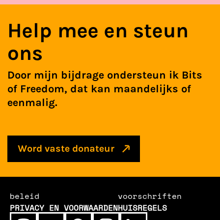
Help mee en steun
ons
Door mijn bijdrage ondersteun ik Bits
of Freedom, dat kan maandelijks of
eenmalig.
Word vaste donateur
beleid
voorschriften
PRIVACY EN VOORWAARDEN
HUISREGELS