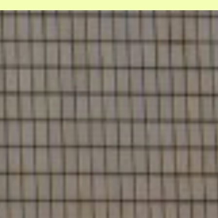
Wie help jij vandaag hun privacy te
fixen?
Nieuwe regels voor platforms hard
nodig, maar missen ambitie
Help mee en steun
ons
Door mijn bijdrage ondersteun ik Bits