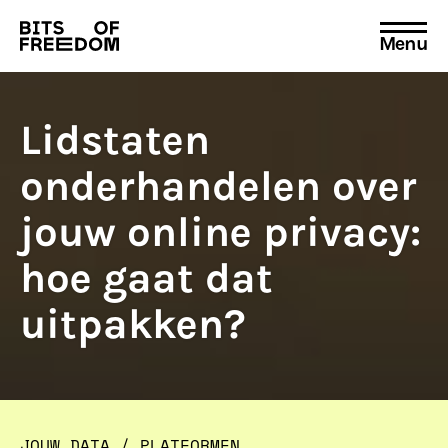
Menu
Search
for:
Lidstaten
onderhandelen over
jouw online privacy:
hoe gaat dat
uitpakken?
JOUW DATA
/
PLATFORMEN