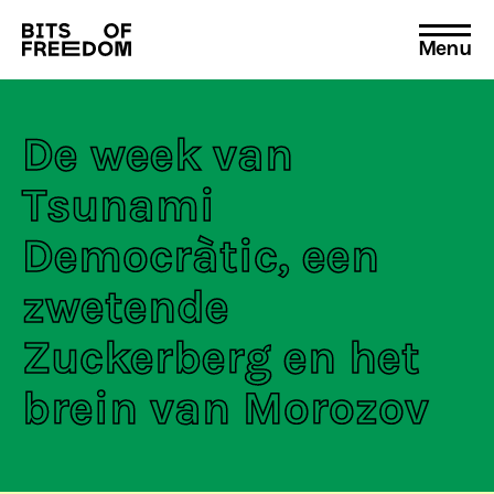
Menu
Search
for:
De week van
Tsunami
Democràtic, een
zwetende
Zuckerberg en het
brein van Morozov