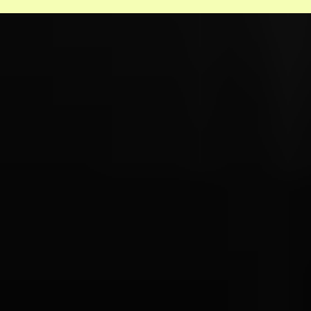
Big Brother Awards 2018 voor
minister De Jonge en Kamer van
Koophandel
Alles wat je moet weten over de Big
Brother Awards 2018
Help mee en steun
ons