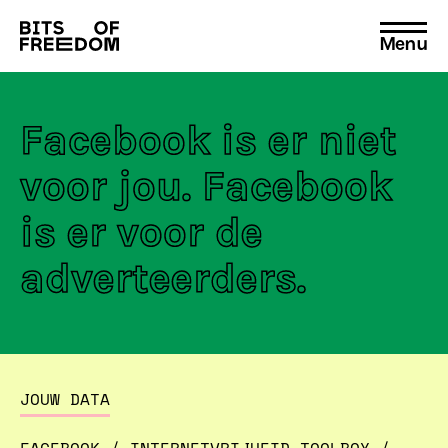
Menu
Search
for:
Facebook is er niet
voor jou. Facebook
is er voor de
adverteerders.
JOUW DATA