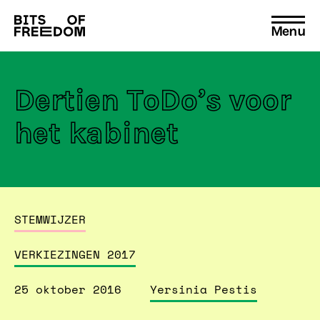
Menu
Search
for:
Dertien ToDo’s voor
het kabinet
STEMWIJZER
VERKIEZINGEN 2017
25 oktober 2016
Yersinia Pestis