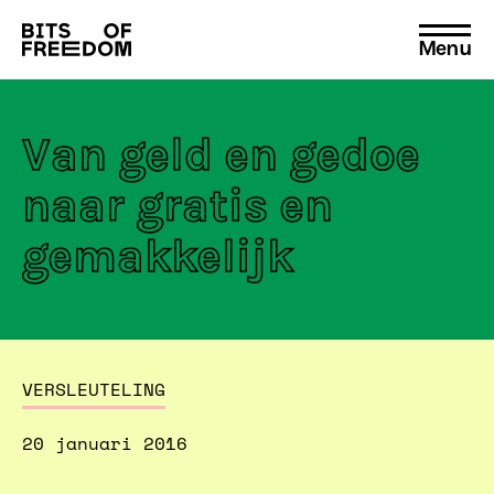
Menu
Search
for:
Van geld en gedoe
naar gratis en
gemakkelijk
VERSLEUTELING
20 januari 2016