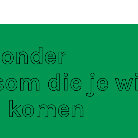
ten
S
 onder
om die je w
u komen