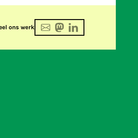
eel ons werk
De week in 378 woorden