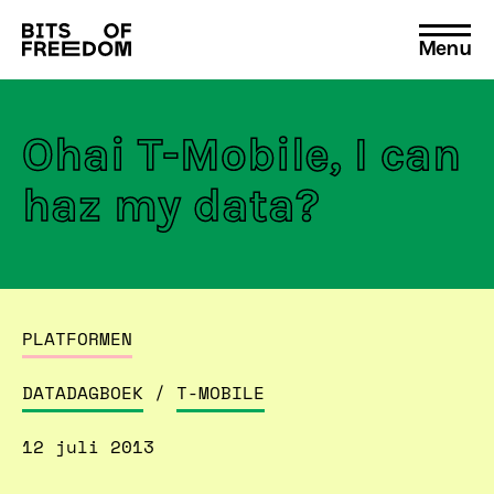
Menu
Search
for:
Ohai T-Mobile, I can
haz my data?
PLATFORMEN
DATADAGBOEK
/
T-MOBILE
12 juli 2013