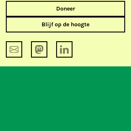
Doneer
Blijf op de hoogte
BOF TA3M OHM2013 N^2
Ook XS4ALL publiceert