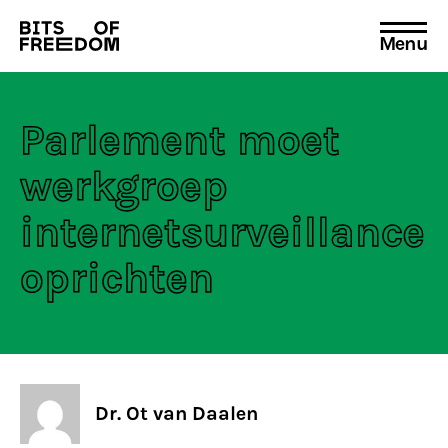
Menu
Search
for:
Parlement moet
werkgroep
internetsurveillance
oprichten
Dr. Ot van Daalen