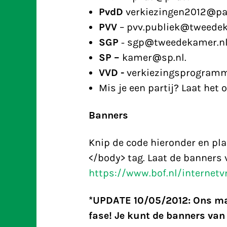
PvdD
verkiezingen2012@par
PVV
– pvv.publiek@tweedek
SGP
- sgp@tweedekamer.n
SP –
kamer@sp.nl.
VVD -
verkiezingsprogram
Mis je een partij? Laat het
Banners
Knip de code hieronder en pla
</body> tag. Laat de banners 
https://www.bof.nl/internetv
*UPDATE 10/05/2012: Ons mani
fase! Je kunt de banners van