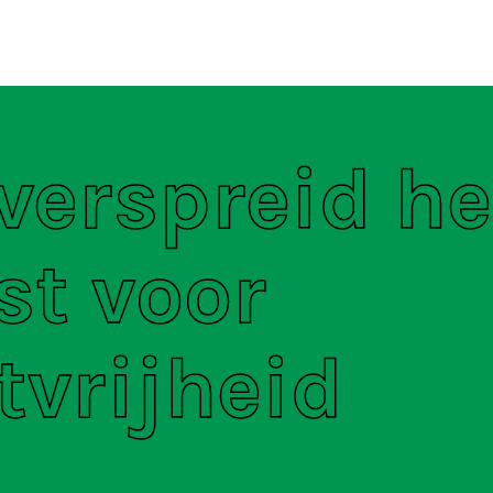
ten
S
 verspreid he
st voor
tvrijheid