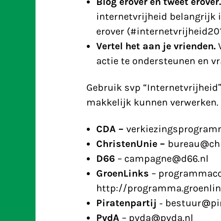
Blog erover en tweet erover.
internetvrijheid belangrijk
erover (#internetvrijheid20
Vertel het aan je vrienden.
actie te ondersteunen en v
Gebruik svp “Internetvrijheid
makkelijk kunnen verwerken.
CDA –
verkiezingsprogra
ChristenUnie –
bureau@chr
D66
– campagne@d66.nl
GroenLinks
– programmacom
http://programma.groenlin
Piratenpartij
- bestuur@pir
PvdA
– pvda@pvda.nl