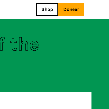
Shop
Doneer
f the