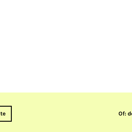
gte
Of: d