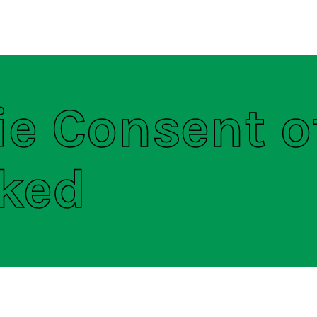
ten
S
e Consent o
ked