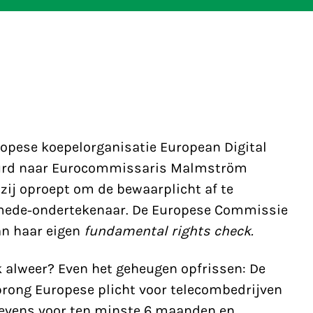
opese koepelorganisatie European Digital
tuurd naar Eurocommissaris Malmström
zij oproept om de bewaarplicht af te
s mede-ondertekenaar. De Europese Commissie
an haar eigen
fundamental rights check.
 alweer? Even het geheugen opfrissen: De
prong Europese plicht voor telecombedrijven
gevens voor ten minste 6 maanden en