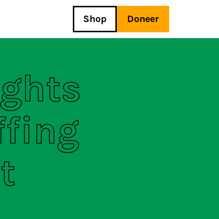
Shop
Doneer
ights
ffing
t