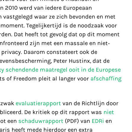
 In 2010 werd van iedere Europeaan
n vastgelegd waar ze zich bevonden en met
 moment. Tegelijkertijd is de noodzaak voor
rden. Dat heeft tot gevolg dat op dit moment
fronteerd zijn met een massale en niet-
 privacy. Daarom constateert ook de
evensbescherming, Peter Hustinx, dat de
cy schendende maatregel ooit in de Europese
its of Freedom pleit al langer voor
afschaffing
g zwak
evaluatierapport
van de Richtlijn door
iceerd. De kritiek op dit rapport was
niet
tot een
schaduwrapport
(PDF) van
EDRi
en
ris heeft mede hierdoor een extra