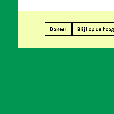
Doneer
Blijf op de hoo
Nieuw rapport over informatie-
accountverwijdering roept voo