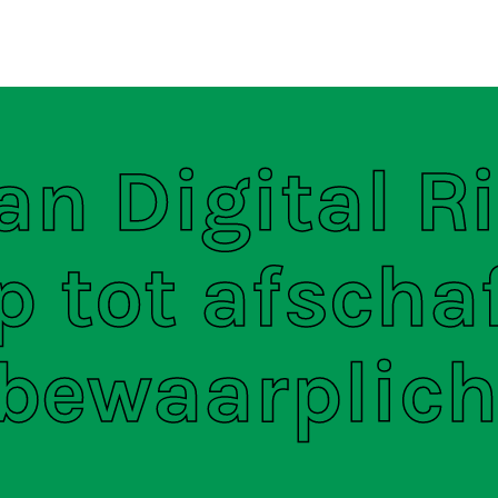
ten
S
n Digital R
p tot afscha
 bewaarplich