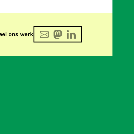
eel ons werk
iteit op internet belangrijk is