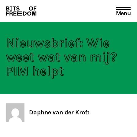
Menu
Search
for:
Nieuwsbrief: Wie
weet wat van mij?
PIM helpt
Daphne van der Kroft