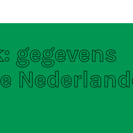
ten
S
k: gegevens
e Nederland