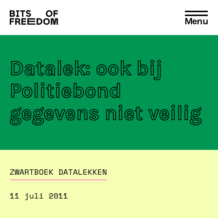
Menu
Search
for:
Datalek: ook bij
Politiebond
gegevens niet veilig
ZWARTBOEK DATALEKKEN
11 juli 2011