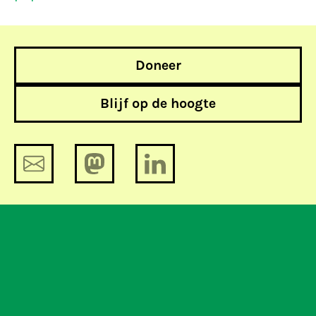
Doneer
Blijf op de hoogte
Datalek: 280.000 profielen van
datingsite toegankelijk