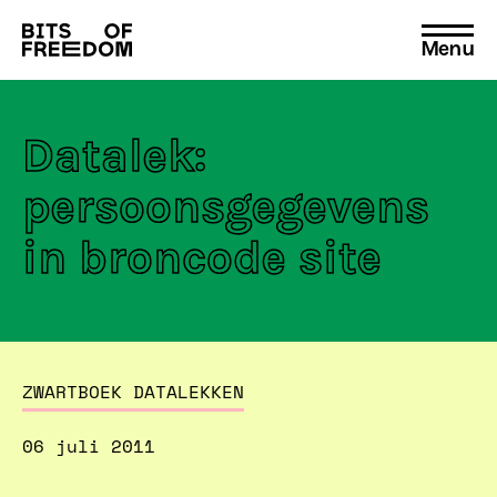
Menu
Search
for:
Datalek:
persoonsgegevens
in broncode site
ZWARTBOEK DATALEKKEN
06 juli 2011