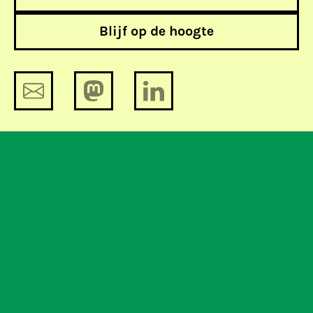
Blijf op de hoogte
Datalek: gedeelde zoektocht nieuwe
liefde
Mailen is moeilijk: juni 2011