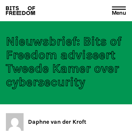
Menu
Search
for:
Nieuwsbrief: Bits of
Freedom adviseert
Tweede Kamer over
cybersecurity
Daphne van der Kroft