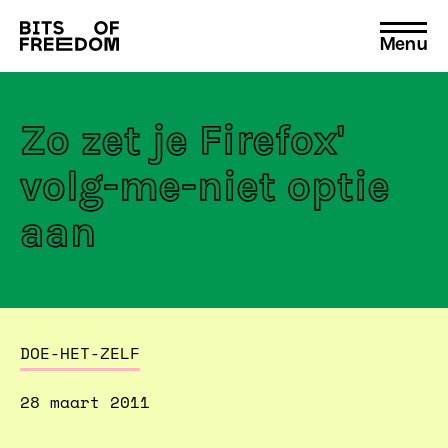
Menu
Search
for:
Zo zet je Firefox'
volg-me-niet optie
aan
DOE-HET-ZELF
28 maart 2011